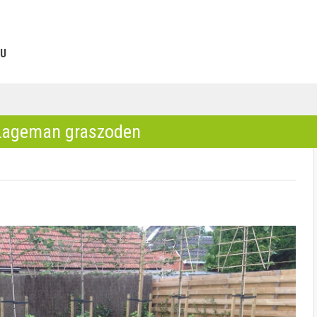
U
 Lageman graszoden