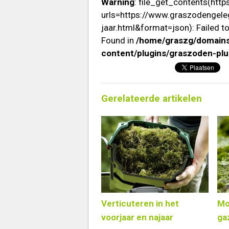
Warning
: file_get_contents(htt
urls=https://www.graszodengel
jaar.html&format=json): Failed t
Found in
/home/graszg/domains
content/plugins/graszoden-plug
Gerelateerde artikelen
Verticuteren in het
Mo
voorjaar en najaar
ga