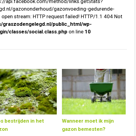
ps://api.facebook.com/method/links.getStats?
egd.nl/gazononderhoud/gazonvoeding-gedurende-
o open stream: HTTP request failed! HTTP/1.1 404 Not
/graszodengelegd.nl/public_html/wp-
in/classes/social.class.php
on line
10
s bestrijden in het
Wanneer moet ik mijn
zon
gazon bemesten?