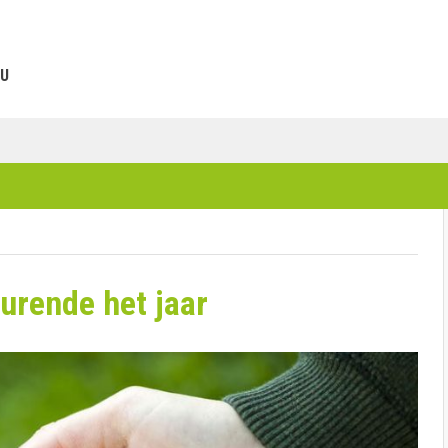
U
urende het jaar