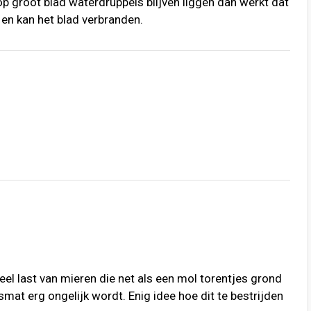
 groot blad waterdruppels blijven liggen dan werkt dat
 en kan het blad verbranden.
el last van mieren die net als een mol torentjes grond
t erg ongelijk wordt. Enig idee hoe dit te bestrijden