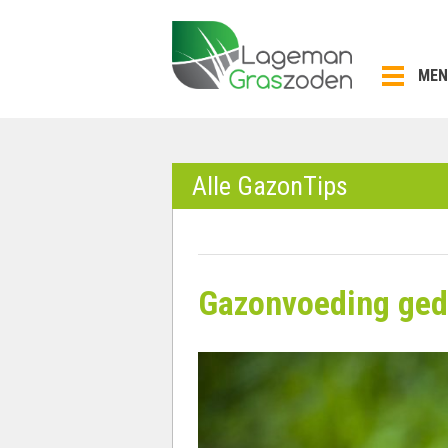
Skip
to
content
MEN
Alle GazonTips
Gazonvoeding ged