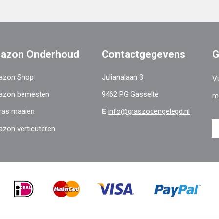
azon Onderhoud
Contactgegevens
G
azon Shop
Julianalaan 3
Vu
azon bemesten
9462 PG Gasselte
m
ras maaien
E
info@graszodengelegd.nl
azon verticuteren