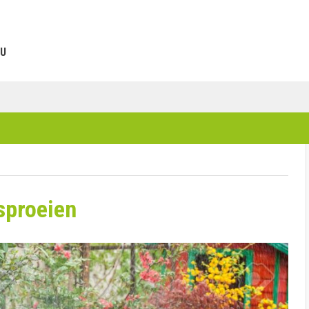
U
sproeien