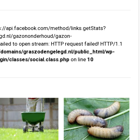
ps://api.facebook.com/method/links.getStats?
egd.nl/gazononderhoud/gazon-
ailed to open stream: HTTP request failed! HTTP/1.1
domains/graszodengelegd.nl/public_html/wp-
in/classes/social.class.php
on line
10