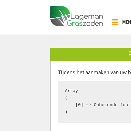
Skip
to
content
MEN
Tijdens het aanmaken van uw be
Array

(

    [0] => Onbekende fout
