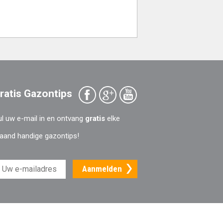
ratis Gazontips
l uw e-mail in en ontvang
gratis
elke
aand handige gazontips!
Aanmelden