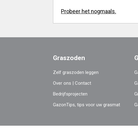
Probeer het nogmaals.
Graszoden
G
Zelf graszoden leggen
G
Over ons | Contact
G
Bedrijfsprojecten
G
GazonTips, tips voor uw grasmat
G